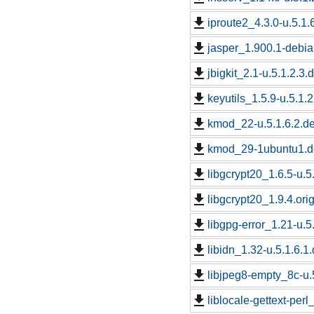
iproute2_4.3.0-u.5.1.
jasper_1.900.1-debia
jbigkit_2.1-u.5.1.2.3.
keyutils_1.5.9-u.5.1.2
kmod_22-u.5.1.6.2.de
kmod_29-1ubuntu1.de
libgcrypt20_1.6.5-u.5
libgcrypt20_1.9.4.orig
libgpg-error_1.21-u.5
libidn_1.32-u.5.1.6.1
libjpeg8-empty_8c-u.5
liblocale-gettext-perl