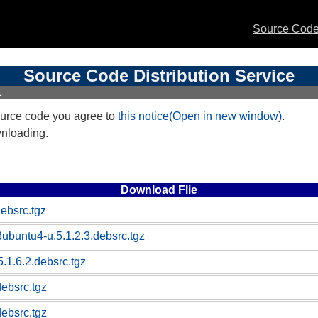
Source Code 
Source Code Distribution Service
1
urce code you agree to
this notice(Open in new window)
.
wnloading.
Download Flie
debsrc.tgz
buntu4-u.5.1.2.3.debsrc.tgz
.1.6.2.debsrc.tgz
debsrc.tgz
debsrc.tgz