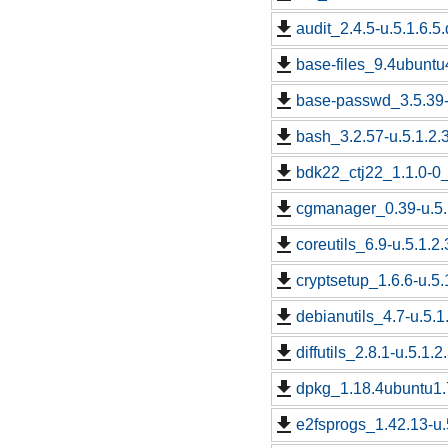
audit_2.4.5-u.5.1.6.5
base-files_9.4ubuntu4
base-passwd_3.5.39-u
bash_3.2.57-u.5.1.2.3
bdk22_ctj22_1.1.0-0_
cgmanager_0.39-u.5.1
coreutils_6.9-u.5.1.2.
cryptsetup_1.6.6-u.5.
debianutils_4.7-u.5.1
diffutils_2.8.1-u.5.1.2
dpkg_1.18.4ubuntu1.7
e2fsprogs_1.42.13-u.5