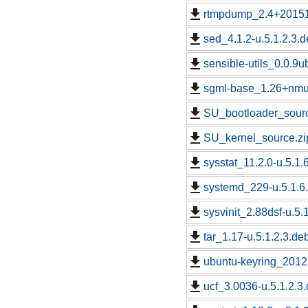
rtmpdump_2.4+201512
sed_4.1.2-u.5.1.2.3.d
sensible-utils_0.0.9u
sgml-base_1.26+nmu4
SU_bootloader_sourc
SU_kernel_source.zi
sysstat_11.2.0-u.5.1.
systemd_229-u.5.1.6.
sysvinit_2.88dsf-u.5.
tar_1.17-u.5.1.2.3.de
ubuntu-keyring_2012.
ucf_3.0036-u.5.1.2.3.