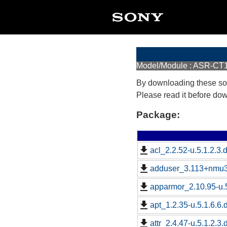
Model/Module : ASR-CT
By downloading these so
Please read it before do
Package:
acl_2.2.52-u.5.1.2.3.
adduser_3.113+nmu3u
apparmor_2.10.95-u.5
apt_1.2.35-u.5.1.6.6.
attr_2.4.47-u.5.1.2.3.